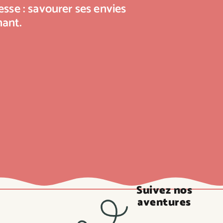
sse : savourer ses envies
nant.
Suivez nos
aventures