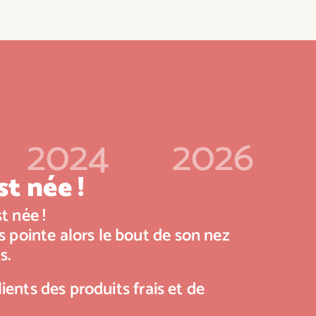
2024
2026
t née !
t née !
 pointe alors le bout de son nez
s.
lients des produits frais et de