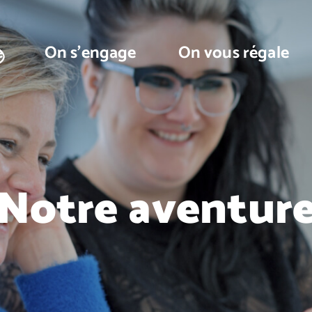
e
On s’engage
On vous régale
Notre aventur