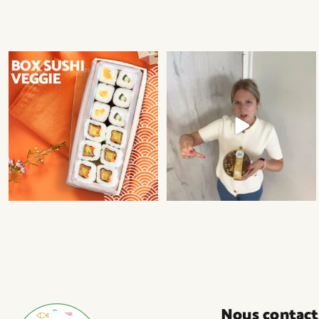
Du saumon dans le poké bowl mexicain
Une petite faim ?
?
...
Craquez pour nos
...
Nous contact