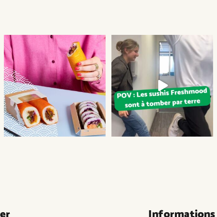
#sushi #freshmood #asianfood #trend
Célébrez l`instant en dégustant nos
savoureuses
...
er
Informations