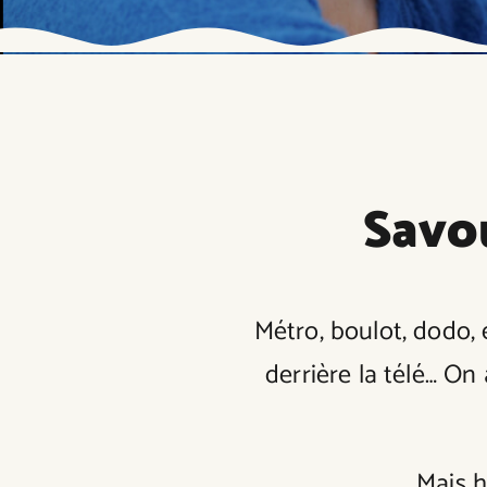
Savou
Métro, boulot, dodo
derrière la télé… On a
Mais h