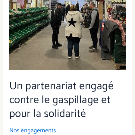
gaspillage
et
pour
la
solidarité
Un partenariat engagé
contre le gaspillage et
pour la solidarité
Nos engagements