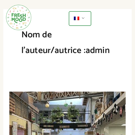
Aller
au
contenu
Nom de
Me
l’auteur/autrice :admin
Un
partenariat
engagé
contre
le