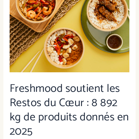
les
Restos
du
Cœur
:
8
892
kg
de
Freshmood soutient les
produits
Restos du Cœur : 8 892
donnés
en
kg de produits donnés en
2025
2025