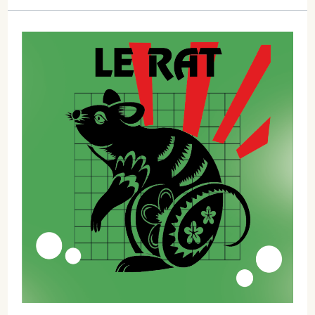
L’origine
du
Nouvel
An
Asiatique