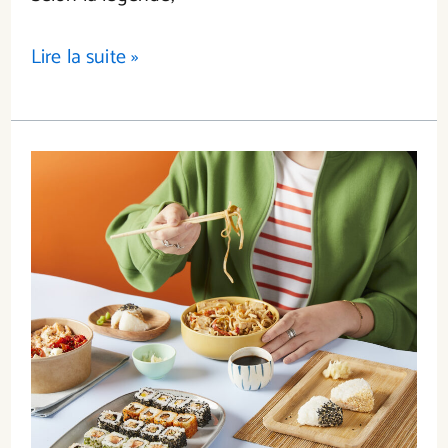
Lire la suite »
Savourez-
vos
envies
d’ailleurs