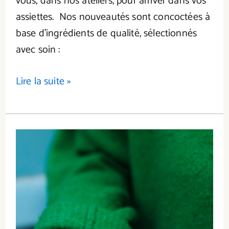
vous, dans nos ateliers, pour arriver dans vos
assiettes. Nos nouveautés sont concoctées à
base d’ingrédients de qualité, sélectionnés
avec soin :
Lire la suite »
Nouveau
look
pour
une
seconde
vie